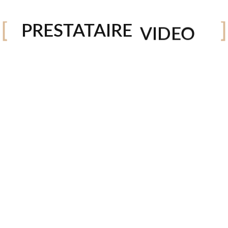
PHOTO
in reprehenderit in voluptate velit esse cillum dolore
PRESTATAIRE
VIDEO
adipisicing elit, sed do eiusmod tempor incididunt ut
DRONE
on ullamco laboris nisi ut aliquip ex ea commodo cons
STUDIO
lum dolore eu fugiat nulla pariatur. Excepteur sint occ
 est laborum. Lorem ipsum dolor sit amet, consectetur
ua. Ut enim ad minim veniam, quis nostrud exercitatio
in reprehenderit in voluptate velit esse cillum dolore