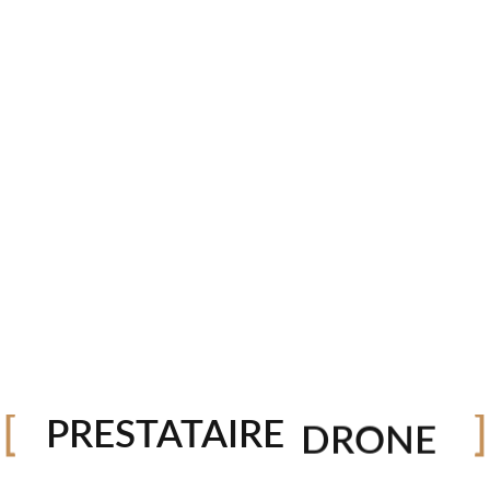
”
s champs obligatoires sont indiqués avec
*
PHOTO
VIDEO
DRONE
PRESTATAIRE
STUDIO
ite dans le navigateur pour mon prochain commentaire.